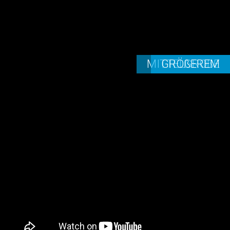
MITTELGROßE
GRÖßEREM